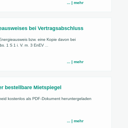
... | mehr
eausweises bei Vertragsabschluss
nergieausweis bzw. eine Kopie davon bei
. 1 S 1 i. V. m. 3 EnEV ...
... | mehr
r bestellbare Mietspiegel
eid kostenlos als PDF-Dokument heruntergeladen
... | mehr