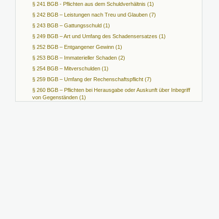
§ 241 BGB - Pflichten aus dem Schuldverhältnis (1)
§ 242 BGB – Leistungen nach Treu und Glauben (7)
§ 243 BGB – Gattungsschuld (1)
§ 249 BGB – Art und Umfang des Schadensersatzes (1)
§ 252 BGB – Entgangener Gewinn (1)
§ 253 BGB – Immaterieller Schaden (2)
§ 254 BGB – Mitverschulden (1)
§ 259 BGB – Umfang der Rechenschaftspflicht (7)
§ 260 BGB – Pflichten bei Herausgabe oder Auskunft über Inbegriff
von Gegenständen (1)
§ 266 BGB – Teilleistungen (1)
§ 273 BGB – Zurückbehaltungsrecht (4)
§ 275 BGB – Ausschluss der Leistungspflicht (1)
§ 276 BGB – Verantwortlichkeit des Schuldners (2)
§ 278 BGB – Verantwortlichkeit des Schuldners für ... (1)
§ 280 BGB – Schadensersatz wegen Pflichtverletzung (8)
§ 281 BGB – Schadensersatz statt der Leistung ... (4)
§ 286 BGB – Verzug des Schuldners (1)
§ 293 BGB – Annahmeverzug (1)
§ 305 c BGB – Überraschende und mehrdeutige ... (2)
§ 306 BGB – Rechtsfolgen bei Nichteinbeziehung und