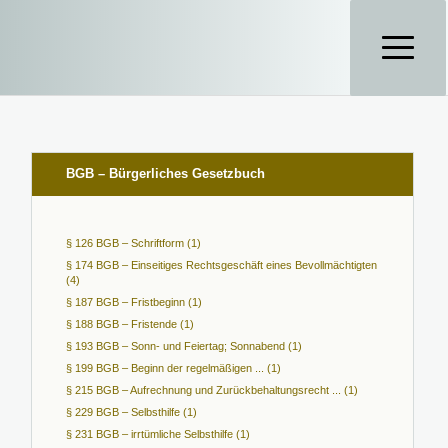
BGB – Bürgerliches Gesetzbuch
§ 126 BGB – Schriftform (1)
§ 174 BGB – Einseitiges Rechtsgeschäft eines Bevollmächtigten
(4)
§ 187 BGB – Fristbeginn (1)
§ 188 BGB – Fristende (1)
§ 193 BGB – Sonn- und Feiertag; Sonnabend (1)
§ 199 BGB – Beginn der regelmäßigen ... (1)
§ 215 BGB – Aufrechnung und Zurückbehaltungsrecht ... (1)
§ 229 BGB – Selbsthilfe (1)
§ 231 BGB – irrtümliche Selbsthilfe (1)