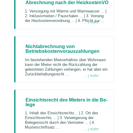
Abrechnung nach der HeizkostenVO
1. Versorgung mit Wärme und Warmwasser ... |
2. Inklusivmieten / Pauschalen ... | 3. Vorrang
der Heizkostenverordnung ... | 4. Pflicht zur ...
… | mehr
Nichtabrechnung von
Betriebskostenvorauszahlungen
Im bestehenden Mietverhältnis über Wohnraum
kann der Mieter nicht die Rückzahlung der
geleisteten Zahlungen verlangen, er hat aber ein
Zurückbehaltungsrecht ...
… | mehr
Ein­sichts­recht des Mie­ters in die Be­
le­ge
1. Inhalt des Einsichtsrechts... | 2. Ort des
Einsichtsrechts ... | 3. Verweigerung der
Belegeinsicht durch den Vermieter ... | 4.
Musterschriftsatz ...
… | mehr