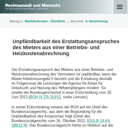
Rechtsanwalt und Mietrecht
von Rechtsanwalt Sönke Nippel in Remscheid
Beitrag in:
Betriebskosten - Überblick
→ Abschnitt:
4. Abrechnung
Unpfändbarkeit des Erstattungsanspruches
des Mieters aus einer Betriebs- und
Heizkostenabrechnung
Der Erstattungsanspruch des Mieters aus einer Betriebs- und
Heizkostenabrechnung des Vermieters ist unpfändbar, wenn der
Mieter Arbeitslosengeld II bezieht und die Erstattung deshalb
im Folgemonat die Leistungen der Agentur für Arbeit für
Unterkunft und Heizung des Hilfeempfängers mindert. So
urteilte der Bundesgerichtshof in einer Entscheidung vom 20.
Juni 2013 (
BGH IX ZR 310/12
, siehe Leitsatz).
In seiner Entscheidung verwies der BGH auf ein Urteil des
Bundessozialgerichts, aus dem die Begründung für die
Unpfändbarkeit des Anspruches folgt (Urteil des
Bundessozialgerichts vom 16. Oktober 2012,
BSG B 14 AS
188/11 R
). Das Bundessozialgericht führte im Hinblick auf die