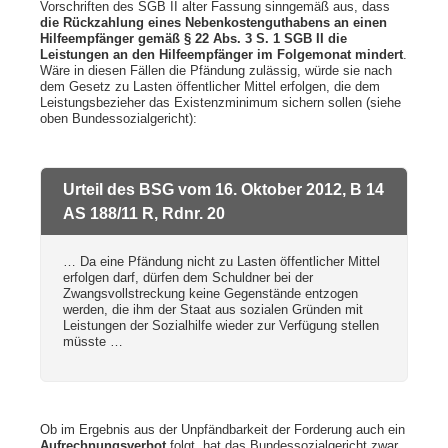
Vorschriften des SGB II alter Fassung sinngemäß aus, dass
die Rückzahlung eines Nebenkostenguthabens an einen
Hilfeempfänger gemäß § 22 Abs. 3 S. 1 SGB II die
Leistungen an den Hilfeempfänger im Folgemonat mindert
.
Wäre in diesen Fällen die Pfändung zulässig, würde sie nach
dem Gesetz zu Lasten öffentlicher Mittel erfolgen, die dem
Leistungsbezieher das Existenzminimum sichern sollen (siehe
oben Bundessozialgericht):
Urteil des BSG vom 16. Oktober 2012, B 14
AS 188/11 R, Rdnr. 20
… Da eine Pfändung nicht zu Lasten öffentlicher Mittel
erfolgen darf, dürfen dem Schuldner bei der
Zwangsvollstreckung keine Gegenstände entzogen
werden, die ihm der Staat aus sozialen Gründen mit
Leistungen der Sozialhilfe wieder zur Verfügung stellen
müsste …
Ob im Ergebnis aus der Unpfändbarkeit der Forderung auch ein
Aufrechnungsverbot
folgt, hat das Bundessozialgericht zwar