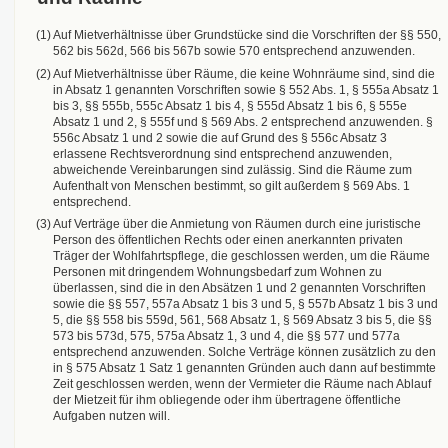
(1) Auf Mietverhältnisse über Grundstücke sind die Vorschriften der §§ 550,
562 bis 562d, 566 bis 567b sowie 570 entsprechend anzuwenden.
(2) Auf Mietverhältnisse über Räume, die keine Wohnräume sind, sind die
in Absatz 1 genannten Vorschriften sowie § 552 Abs. 1, § 555a Absatz 1
bis 3, §§ 555b, 555c Absatz 1 bis 4, § 555d Absatz 1 bis 6, § 555e
Absatz 1 und 2, § 555f und § 569 Abs. 2 entsprechend anzuwenden. §
556c Absatz 1 und 2 sowie die auf Grund des § 556c Absatz 3
erlassene Rechtsverordnung sind entsprechend anzuwenden,
abweichende Vereinbarungen sind zulässig. Sind die Räume zum
Aufenthalt von Menschen bestimmt, so gilt außerdem § 569 Abs. 1
entsprechend.
(3) Auf Verträge über die Anmietung von Räumen durch eine juristische
Person des öffentlichen Rechts oder einen anerkannten privaten
Träger der Wohlfahrtspflege, die geschlossen werden, um die Räume
Personen mit dringendem Wohnungsbedarf zum Wohnen zu
überlassen, sind die in den Absätzen 1 und 2 genannten Vorschriften
sowie die §§ 557, 557a Absatz 1 bis 3 und 5, § 557b Absatz 1 bis 3 und
5, die §§ 558 bis 559d, 561, 568 Absatz 1, § 569 Absatz 3 bis 5, die §§
573 bis 573d, 575, 575a Absatz 1, 3 und 4, die §§ 577 und 577a
entsprechend anzuwenden. Solche Verträge können zusätzlich zu den
in § 575 Absatz 1 Satz 1 genannten Gründen auch dann auf bestimmte
Zeit geschlossen werden, wenn der Vermieter die Räume nach Ablauf
der Mietzeit für ihm obliegende oder ihm übertragene öffentliche
Aufgaben nutzen will.