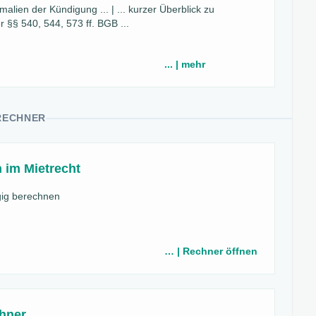
lien der Kündigung ... | ... kurzer Überblick zu
§§ 540, 544, 573 ff. BGB ...
... | mehr
RECHNER
 im Mietrecht
ig berechnen
… | Rechner öffnen
hner