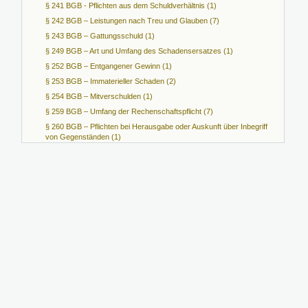
§ 241 BGB - Pflichten aus dem Schuldverhältnis (1)
§ 242 BGB – Leistungen nach Treu und Glauben (7)
§ 243 BGB – Gattungsschuld (1)
§ 249 BGB – Art und Umfang des Schadensersatzes (1)
§ 252 BGB – Entgangener Gewinn (1)
§ 253 BGB – Immaterieller Schaden (2)
§ 254 BGB – Mitverschulden (1)
§ 259 BGB – Umfang der Rechenschaftspflicht (7)
§ 260 BGB – Pflichten bei Herausgabe oder Auskunft über Inbegriff
von Gegenständen (1)
§ 266 BGB – Teilleistungen (1)
§ 273 BGB – Zurückbehaltungsrecht (4)
§ 275 BGB – Ausschluss der Leistungspflicht (1)
§ 276 BGB – Verantwortlichkeit des Schuldners (2)
§ 278 BGB – Verantwortlichkeit des Schuldners für ... (1)
§ 280 BGB – Schadensersatz wegen Pflichtverletzung (8)
§ 281 BGB – Schadensersatz statt der Leistung ... (4)
§ 286 BGB – Verzug des Schuldners (1)
§ 293 BGB – Annahmeverzug (1)
§ 305 c BGB – Überraschende und mehrdeutige ... (2)
§ 306 BGB – Rechtsfolgen bei Nichteinbeziehung und