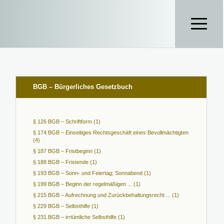
BGB – Bürgerliches Gesetzbuch
§ 126 BGB – Schriftform (1)
§ 174 BGB – Einseitiges Rechtsgeschäft eines Bevollmächtigten
(4)
§ 187 BGB – Fristbeginn (1)
§ 188 BGB – Fristende (1)
§ 193 BGB – Sonn- und Feiertag; Sonnabend (1)
§ 199 BGB – Beginn der regelmäßigen ... (1)
§ 215 BGB – Aufrechnung und Zurückbehaltungsrecht ... (1)
§ 229 BGB – Selbsthilfe (1)
§ 231 BGB – irrtümliche Selbsthilfe (1)