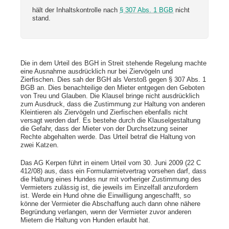
hält der Inhaltskontrolle nach
§ 307 Abs. 1 BGB
nicht
stand.
Die in dem Urteil des BGH in Streit stehende Regelung machte
eine Ausnahme ausdrücklich nur bei Ziervögeln und
Zierfischen. Dies sah der BGH als Verstoß gegen § 307 Abs. 1
BGB an. Dies benachteilige den Mieter entgegen den Geboten
von Treu und Glauben. Die Klausel bringe nicht ausdrücklich
zum Ausdruck, dass die Zustimmung zur Haltung von anderen
Kleintieren als Ziervögeln und Zierfischen ebenfalls nicht
versagt werden darf. Es bestehe durch die Klauselgestaltung
die Gefahr, dass der Mieter von der Durchsetzung seiner
Rechte abgehalten werde. Das Urteil betraf die Haltung von
zwei Katzen.
Das AG Kerpen führt in einem Urteil vom 30. Juni 2009 (22 C
412/08) aus, dass ein Formularmietvertrag vorsehen darf, dass
die Haltung eines Hundes nur mit vorheriger Zustimmung des
Vermieters zulässig ist, die jeweils im Einzelfall anzufordern
ist. Werde ein Hund ohne die Einwilligung angeschafft, so
könne der Vermieter die Abschaffung auch dann ohne nähere
Begründung verlangen, wenn der Vermieter zuvor anderen
Mietern die Haltung von Hunden erlaubt hat.