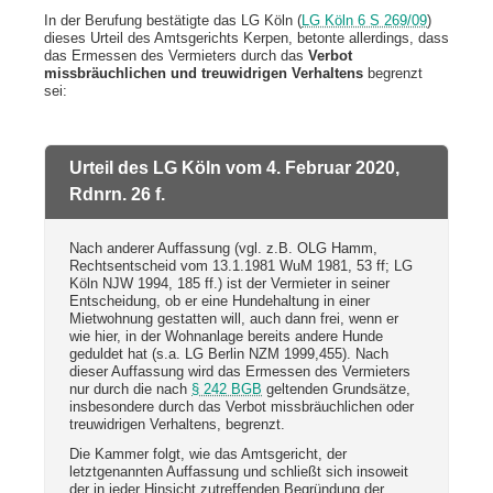
In der Berufung bestätigte das LG Köln (
LG Köln 6 S 269/09
)
dieses Urteil des Amtsgerichts Kerpen, betonte allerdings, dass
das Ermessen des Vermieters durch das
Verbot
missbräuchlichen und treuwidrigen Verhaltens
begrenzt
sei:
Urteil des LG Köln vom 4. Februar 2020,
Rdnrn. 26 f.
Nach anderer Auffassung (vgl. z.B. OLG Hamm,
Rechtsentscheid vom 13.1.1981 WuM 1981, 53 ff; LG
Köln NJW 1994, 185 ff.) ist der Vermieter in seiner
Entscheidung, ob er eine Hundehaltung in einer
Mietwohnung gestatten will, auch dann frei, wenn er
wie hier, in der Wohnanlage bereits andere Hunde
geduldet hat (s.a. LG Berlin NZM 1999,455). Nach
dieser Auffassung wird das Ermessen des Vermieters
nur durch die nach
§ 242 BGB
geltenden Grundsätze,
insbesondere durch das Verbot missbräuchlichen oder
treuwidrigen Verhaltens, begrenzt.
Die Kammer folgt, wie das Amtsgericht, der
letztgenannten Auffassung und schließt sich insoweit
der in jeder Hinsicht zutreffenden Begründung der