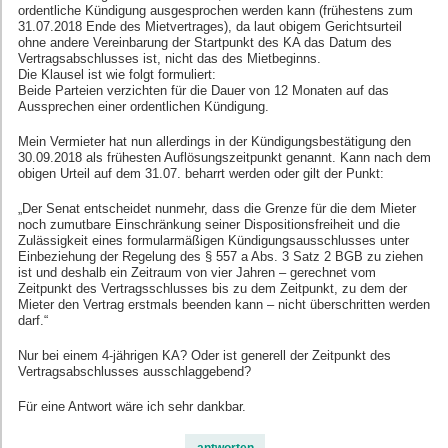
ordentliche Kündigung ausgesprochen werden kann (frühestens zum
31.07.2018 Ende des Mietvertrages), da laut obigem Gerichtsurteil
ohne andere Vereinbarung der Startpunkt des KA das Datum des
Vertragsabschlusses ist, nicht das des Mietbeginns.
Die Klausel ist wie folgt formuliert:
Beide Parteien verzichten für die Dauer von 12 Monaten auf das
Aussprechen einer ordentlichen Kündigung.
Mein Vermieter hat nun allerdings in der Kündigungsbestätigung den
30.09.2018 als frühesten Auflösungszeitpunkt genannt. Kann nach dem
obigen Urteil auf dem 31.07. beharrt werden oder gilt der Punkt:
„Der Senat entscheidet nunmehr, dass die Grenze für die dem Mieter
noch zumutbare Einschränkung seiner Dispositionsfreiheit und die
Zulässigkeit eines formularmäßigen Kündigungsausschlusses unter
Einbeziehung der Regelung des § 557 a Abs. 3 Satz 2 BGB zu ziehen
ist und deshalb ein Zeitraum von vier Jahren – gerechnet vom
Zeitpunkt des Vertragsschlusses bis zu dem Zeitpunkt, zu dem der
Mieter den Vertrag erstmals beenden kann – nicht überschritten werden
darf.“
Nur bei einem 4-jährigen KA? Oder ist generell der Zeitpunkt des
Vertragsabschlusses ausschlaggebend?
Für eine Antwort wäre ich sehr dankbar.