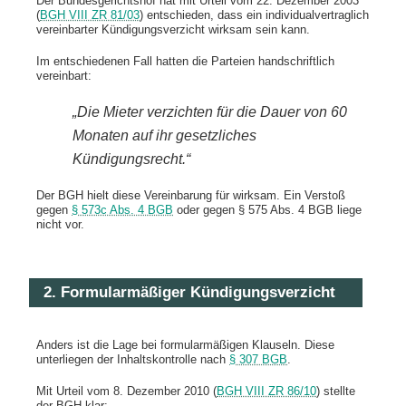
Der Bundesgerichtshof hat mit Urteil vom 22. Dezember 2003
(
BGH VIII ZR 81/03
) entschieden, dass ein individualvertraglich
vereinbarter Kündigungsverzicht wirksam sein kann.
Im entschiedenen Fall hatten die Parteien handschriftlich
vereinbart:
„Die Mieter verzichten für die Dauer von 60
Monaten auf ihr gesetzliches
Kündigungsrecht.“
Der BGH hielt diese Vereinbarung für wirksam. Ein Verstoß
gegen
§ 573c Abs. 4 BGB
oder gegen § 575 Abs. 4 BGB liege
nicht vor.
2. Formularmäßiger Kündigungsverzicht
Anders ist die Lage bei formularmäßigen Klauseln. Diese
unterliegen der Inhaltskontrolle nach
§ 307 BGB
.
Mit Urteil vom 8. Dezember 2010 (
BGH VIII ZR 86/10
) stellte
der BGH klar: